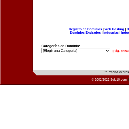
Registro de Dominios
|
Web Hosting
|
D
Dominios Expirados
|
Industrias
|
Indu
Categorías de Dominio:
[Pág. princi
** Precios expre
© 2002/2022 Solo10.com