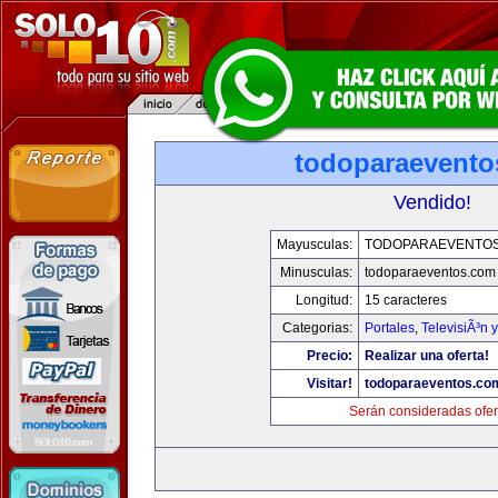
todoparaevento
Vendido!
Mayusculas:
TODOPARAEVENTO
Minusculas:
todoparaeventos.com
Longitud:
15 caracteres
Categorias:
Portales
,
TelevisiÃ³n 
Precio:
Realizar una oferta!
Visitar!
todoparaeventos.co
Serán consideradas ofer