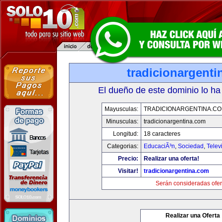
tradicionargent
El dueño de este dominio lo ha
Mayusculas:
TRADICIONARGENTINA.C
Minusculas:
tradicionargentina.com
Longitud:
18 caracteres
Categorias:
EducaciÃ³n
,
Sociedad
,
Telev
Precio:
Realizar una oferta!
Visitar!
tradicionargentina.com
Serán consideradas ofer
Realizar una Oferta