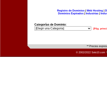
Registro de Dominios
|
Web Hosting
|
D
Dominios Expirados
|
Industrias
|
Indu
Categorías de Dominio:
[Pág. princi
** Precios expre
© 2002/2022 Solo10.com