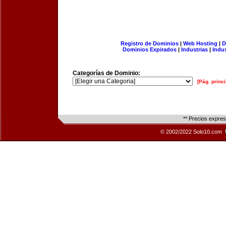
Registro de Dominios
|
Web Hosting
|
D
Dominios Expirados
|
Industrias
|
Indu
Categorías de Dominio:
[Pág. princi
** Precios expre
© 2002/2022 Solo10.com