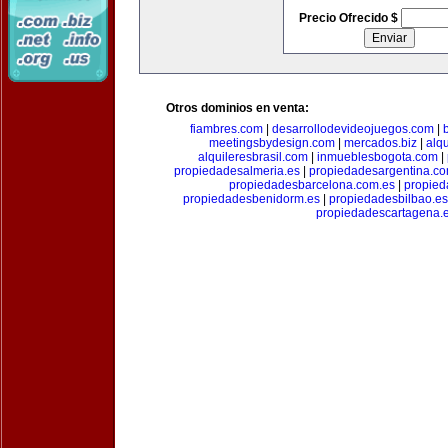
Precio Ofrecido $
Otros dominios en venta:
fiambres.com
|
desarrollodevideojuegos.com
|
meetingsbydesign.com
|
mercados.biz
|
alq
alquileresbrasil.com
|
inmueblesbogota.com
|
propiedadesalmeria.es
|
propiedadesargentina.c
propiedadesbarcelona.com.es
|
propied
propiedadesbenidorm.es
|
propiedadesbilbao.es
propiedadescartagena.