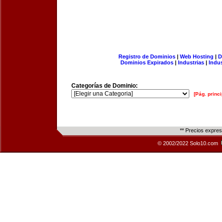
Registro de Dominios
|
Web Hosting
|
D
Dominios Expirados
|
Industrias
|
Indu
Categorías de Dominio:
[Pág. princi
** Precios expre
© 2002/2022 Solo10.com