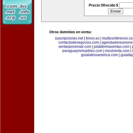
Precio Ofrecido $
Otros dominios en venta:
suscripciones.net
|
fonox.es
|
multiconference.c
contactodenegocios.com
|
agendadereunione
ventasporemail.com
|
plataformaventas.com
|
paraguayinmuebles.com
|
moviventa.com
|
guialatinoamerica.com
|
guiait