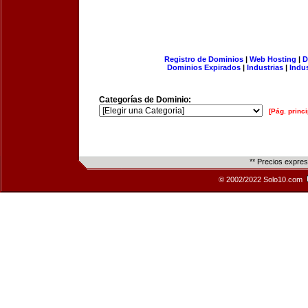
Registro de Dominios
|
Web Hosting
|
D
Dominios Expirados
|
Industrias
|
Indu
Categorías de Dominio:
[Pág. princi
** Precios expre
© 2002/2022 Solo10.com