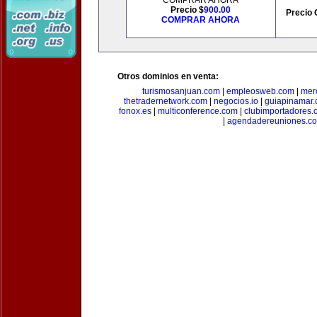
COMPRAR AHORA
Precio $
900.00
Precio 
COMPRAR AHORA
Otros dominios en venta:
turismosanjuan.com
|
empleosweb.com
|
mer
thetradernetwork.com
|
negocios.io
|
guiapinamar
fonox.es
|
multiconference.com
|
clubimportadores.
|
agendadereuniones.c