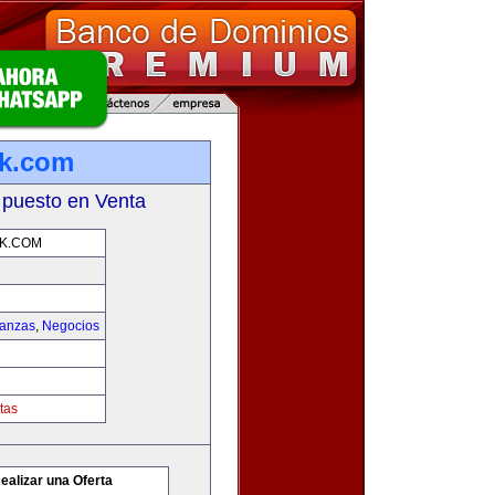
rk.com
 puesto en Venta
K.COM
nanzas
,
Negocios
tas
ealizar una Oferta