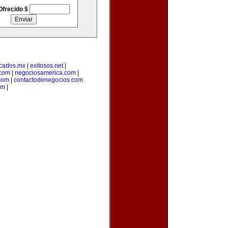
Ofrecido $
cados.mx
|
exitosos.net
|
.com
|
negociosamerica.com
|
com
|
contactodenegocios.com
om
|