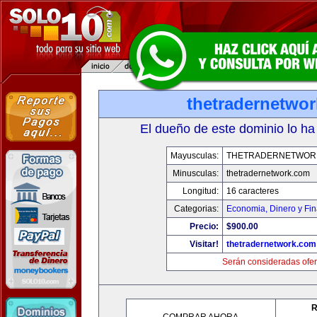
thetradernetwo
El dueño de este dominio lo ha
Mayusculas:
THETRADERNETWOR
Minusculas:
thetradernetwork.com
Longitud:
16 caracteres
Categorias:
Economia, Dinero y Fi
Precio:
$900.00
Visitar!
thetradernetwork.com
Serán consideradas ofer
R