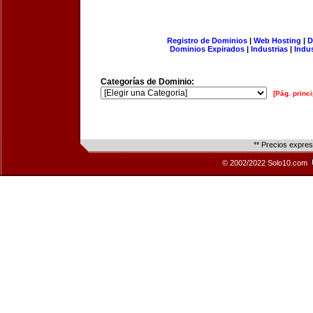
Registro de Dominios
|
Web Hosting
|
D
Dominios Expirados
|
Industrias
|
Indu
Categorías de Dominio:
[Pág. princi
** Precios expre
© 2002/2022 Solo10.com