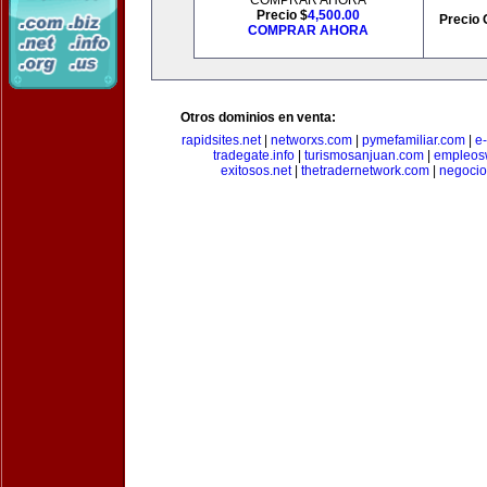
COMPRAR AHORA
Precio $
4,500.00
Precio 
COMPRAR AHORA
Otros dominios en venta:
rapidsites.net
|
networxs.com
|
pymefamiliar.com
|
e
tradegate.info
|
turismosanjuan.com
|
empleos
exitosos.net
|
thetradernetwork.com
|
negocio