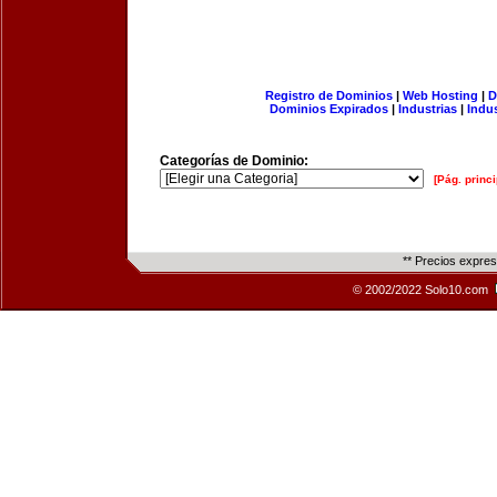
Registro de Dominios
|
Web Hosting
|
D
Dominios Expirados
|
Industrias
|
Indu
Categorías de Dominio:
[Pág. princi
** Precios expre
© 2002/2022 Solo10.com