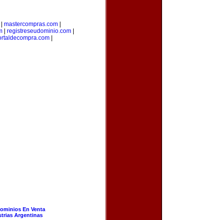
|
mastercompras.com
|
m
|
registreseudominio.com
|
ortaldecompra.com
|
ominios En Venta
strias Argentinas