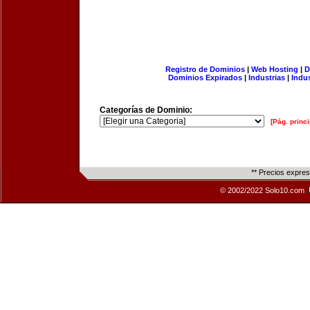
Registro de Dominios
|
Web Hosting
|
D
Dominios Expirados
|
Industrias
|
Indu
Categorías de Dominio:
[Pág. princi
** Precios expre
© 2002/2022 Solo10.com