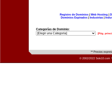
Registro de Dominios
|
Web Hosting
|
D
Dominios Expirados
|
Industrias
|
Indu
Categorías de Dominio:
[Pág. princi
** Precios expre
© 2002/2022 Solo10.com