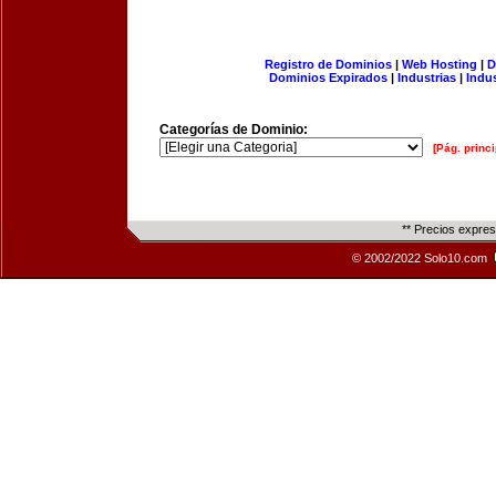
Registro de Dominios
|
Web Hosting
|
D
Dominios Expirados
|
Industrias
|
Indu
Categorías de Dominio:
[Pág. princi
** Precios expre
© 2002/2022 Solo10.com