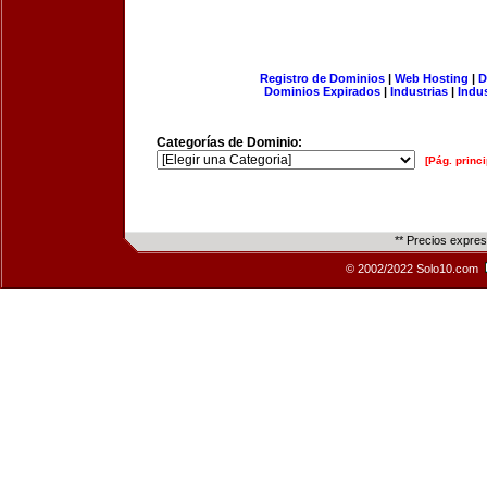
Registro de Dominios
|
Web Hosting
|
D
Dominios Expirados
|
Industrias
|
Indu
Categorías de Dominio:
[Pág. princi
** Precios expre
© 2002/2022 Solo10.com