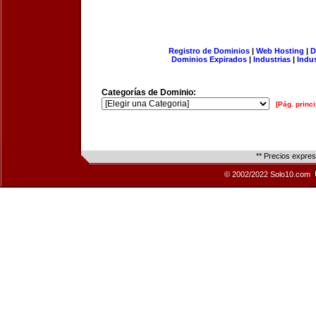
Registro de Dominios
|
Web Hosting
|
D
Dominios Expirados
|
Industrias
|
Indu
Categorías de Dominio:
[Pág. princi
** Precios expre
© 2002/2022 Solo10.com