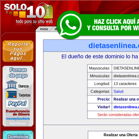
dietasenlinea
El dueño de este dominio lo ha
Mayusculas:
DIETASENLIN
Minusculas:
dietasenlinea
Longitud:
13 caracteres
Categorias:
Salud
Precio:
Realizar una o
Visitar!
dietasenlinea
Serán consideradas ofer
Realizar una Oferta