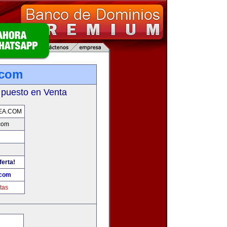
.com
 puesto en Venta
EA.COM
.com
ferta!
.com
tas