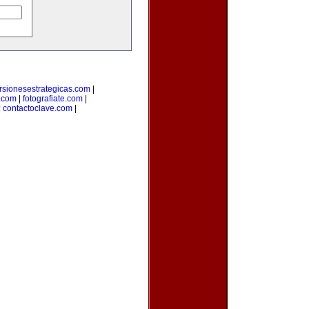
rsionesestrategicas.com
|
.com
|
fotografiate.com
|
|
contactoclave.com
|