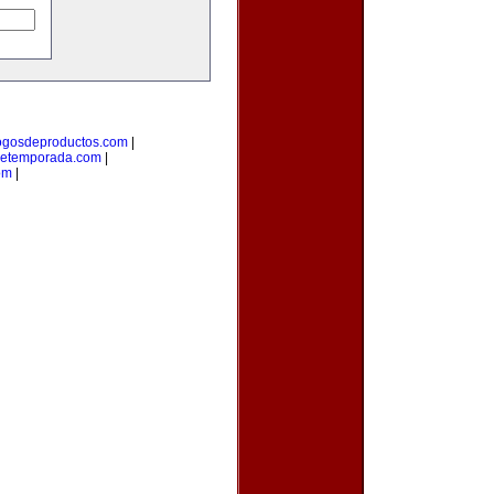
ogosdeproductos.com
|
detemporada.com
|
om
|