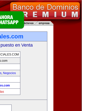
ales.com
 puesto en Venta
CIALES.COM
s.com
as
,
Negocios
les.com
tas